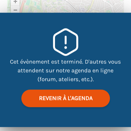
+
−
×
Maison de l'emploi de Bellevue,
14 Bd Churchill, Nantes, Entrée 2
Cet évènement est terminé. D'autres vous
attendent sur notre agenda en ligne
(forum, ateliers, etc.).
REVENIR À L'AGENDA
|
©
contributors
Leaflet
OpenStreetMap