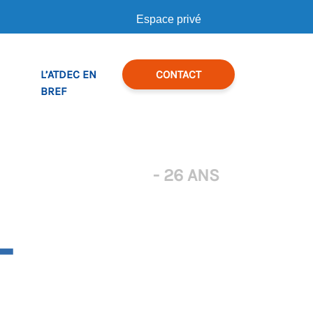
Espace privé
L’ATDEC EN
CONTACT
BREF
- 26 ANS
–