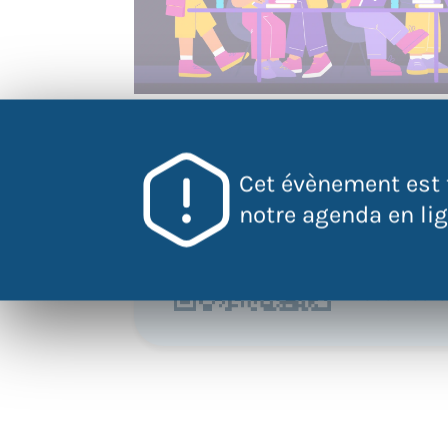
QR Code
Cet évènement est 
Scannez ce 
notre agenda en lign
pour accéder
l'évènement
directement
votre mobile