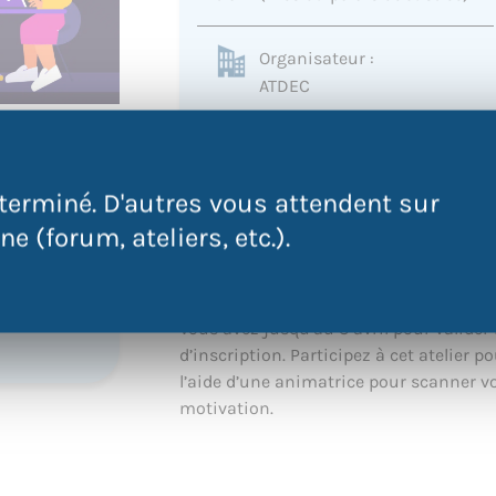
Organisateur :
ATDEC
0240323279
akone@atdec.org
terminé. D'autres vous attendent sur
QR Code
e (forum, ateliers, etc.).
 à
 sur
.
Vous avez jusqu’au 3 avril pour valider 
d’inscription. Participez à cet atelier 
l’aide d’une animatrice pour scanner vo
motivation.