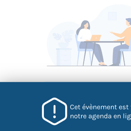
QR Code
Scannez ce 
Cet évènement est 
pour accéder
notre agenda en lign
l'évènement
directement