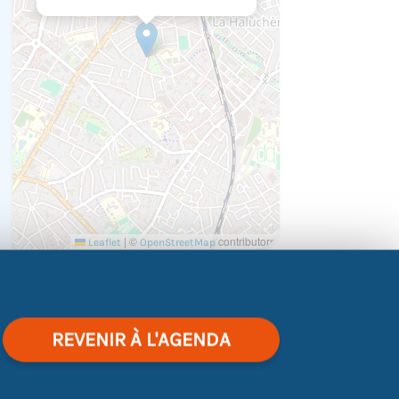
|
©
contributors
Leaflet
OpenStreetMap
REVENIR À L'AGENDA
 pitch percutant ?