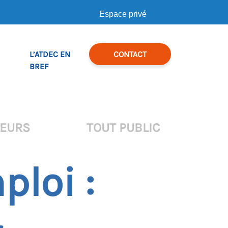
Espace privé
L’ATDEC EN
CONTACT
BREF
TEURS
TOUT PUBLIC
ploi :