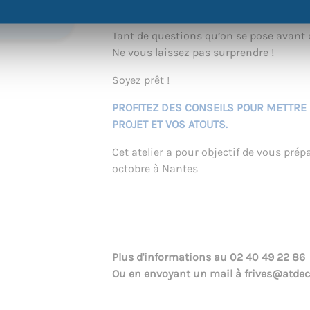
.
Quelle posture à avoir ?
Tant de questions qu’on se pose avant d
Ne vous laissez pas surprendre !
Soyez prêt !
PROFITEZ DES CONSEILS POUR METTRE 
PROJET ET VOS ATOUTS.
Cet atelier a pour objectif de vous prépa
octobre à Nantes
Plus d'informations au
02 40 49 22 86
Ou en envoyant un mail à
frives@atdec