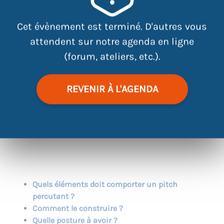
Cet évènement est terminé. D'autres vous
attendent sur notre agenda en ligne
(forum, ateliers, etc.).
REVENIR À L'AGENDA
|
©
contributors
Leaflet
OpenStreetMap
Quels éléments doit comporter un pitch
percutant ?
Comment le construire ?
Quelle posture à avoir ?