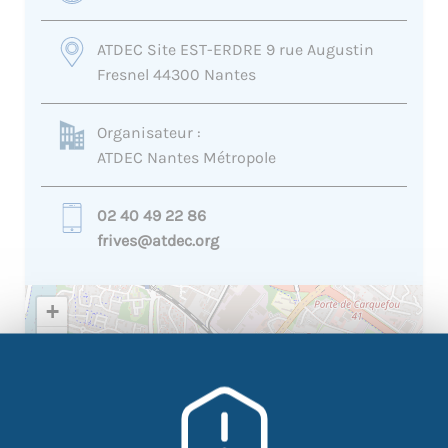
ATDEC Site EST-ERDRE 9 rue Augustin
Fresnel 44300 Nantes
Organisateur :
ATDEC Nantes Métropole
02 40 49 22 86
frives@atdec.org
+
−
×
ATDEC Site EST-ERDRE 9 rue
Augustin Fresnel 44300 Nantes