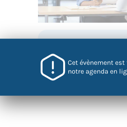
QR Code
Scannez ce 
pour accéder
Cet évènement est 
l'évènement
notre agenda en lign
directement
votre mobile