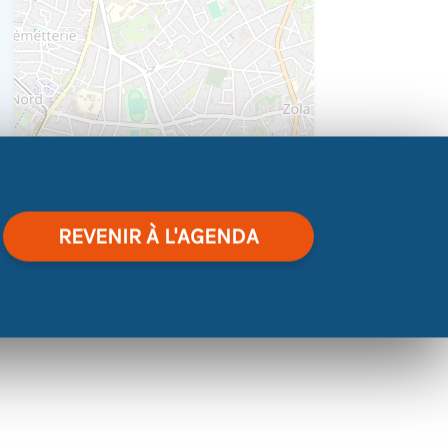
|
©
contributors
Leaflet
OpenStreetMap
REVENIR À L'AGENDA
entretien d’embauche
érentes étapes de l’entretien d’embauche.