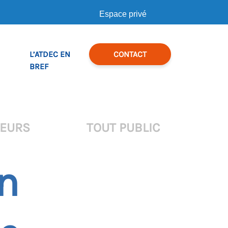
Espace privé
L’ATDEC EN
CONTACT
BREF
TEURS
TOUT PUBLIC
on