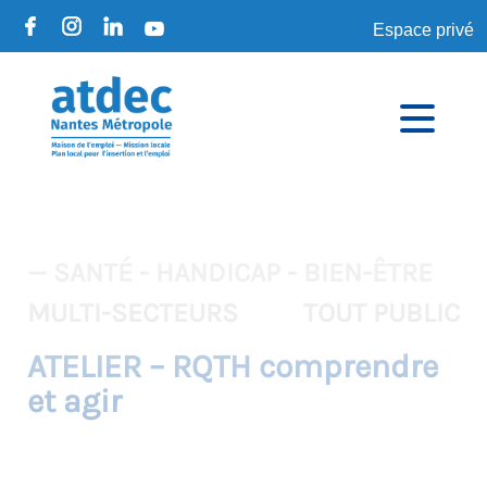
Espace privé
— SANTÉ - HANDICAP - BIEN-ÊTRE
MULTI-SECTEURS
TOUT PUBLIC
ATELIER – RQTH comprendre
et agir