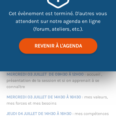
Cet évènement est terminé. D'autres vous
|
©
contributors
Leaflet
OpenStreetMap
attendent sur notre agenda en ligne
(forum, ateliers, etc.).
DU MERCREDI 03 JUILLET AU MERCREDI 10 JUILLET,
REVENIR À L'AGENDA
APPRENEZ À MIEUX VOUS CONNAITRE.
Pour rappel votre présence est indispensable à tous
les ateliers pour pouvoir avancer sereinement.
MERCREDI 03 JUILLET DE 09H30 À 12H00
: accueil ,
présentation de la session et si on apprenait à se
connaître
MERCREDI 03 JUILLET DE 14H30 À 16H30
: mes valeurs,
mes forces et mes besoins
JEUDI 04 JUILLET DE 14H30 À 16H30
: mes compétences