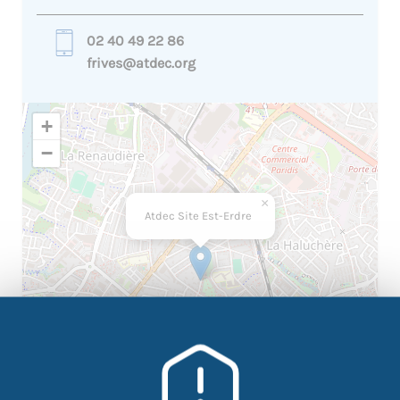
02 40 49 22 86
frives@atdec.org
+
−
×
Atdec Site Est-Erdre