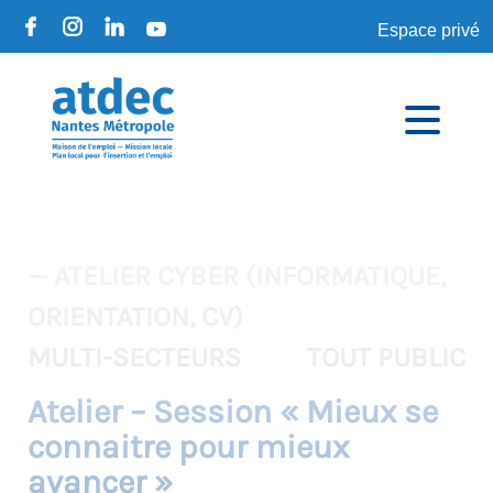
Espace privé
— ATELIER CYBER (INFORMATIQUE,
ORIENTATION, CV)
MULTI-SECTEURS
TOUT PUBLIC
Atelier – Session « Mieux se
connaitre pour mieux
avancer »