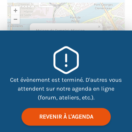
+
−
×
Maison de l'emploi-Mission
locale, 8, Rue Jean-Baptiste
Vigier, Rezé
Cet évènement est terminé. D'autres vous
attendent sur notre agenda en ligne
(forum, ateliers, etc.).
REVENIR À L'AGENDA
|
©
contributors
Leaflet
OpenStreetMap