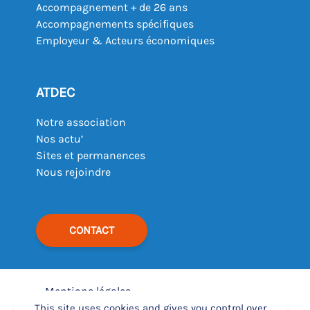
Accompagnement + de 26 ans
Accompagnements spécifiques
Employeur & Acteurs économiques
ATDEC
Notre association
Nos actu’
Sites et permanences
Nous rejoindre
CONTACT
Mentions légales
–
This site uses cookies and gives you control over