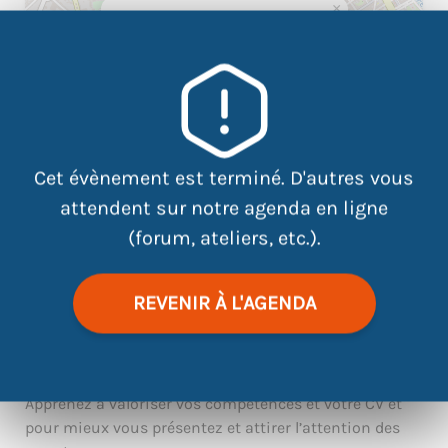
×
ATDEC - CEJ SUD : 5 rue de l'île
Mabon
Cet évènement est terminé. D'autres vous
attendent sur notre agenda en ligne
(forum, ateliers, etc.).
REVENIR À L'AGENDA
|
©
contributors
Leaflet
OpenStreetMap
Apprenez à valoriser vos compétences et votre CV et
pour mieux vous présentez et attirer l’attention des