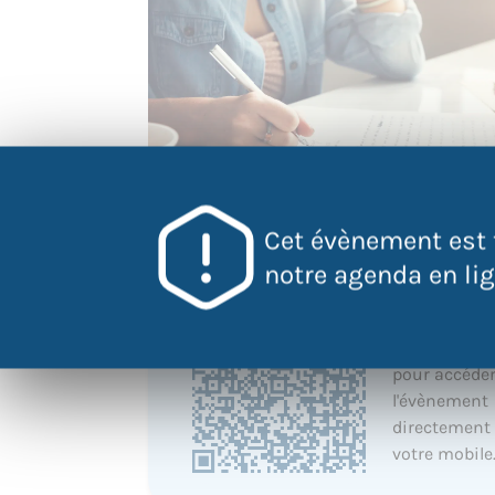
Cet évènement est 
notre agenda en lign
QR Code
Scannez ce 
pour accéder
l'évènement
directement
votre mobile