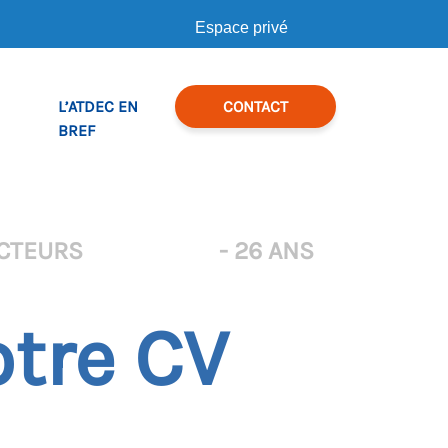
Espace privé
L’ATDEC EN
CONTACT
BREF
CTEURS
- 26 ANS
otre CV