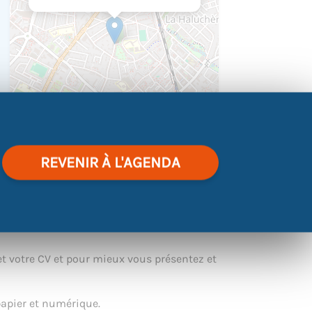
REVENIR À L'AGENDA
|
©
contributors
Leaflet
OpenStreetMap
t votre CV et pour mieux vous présentez et
papier et numérique.