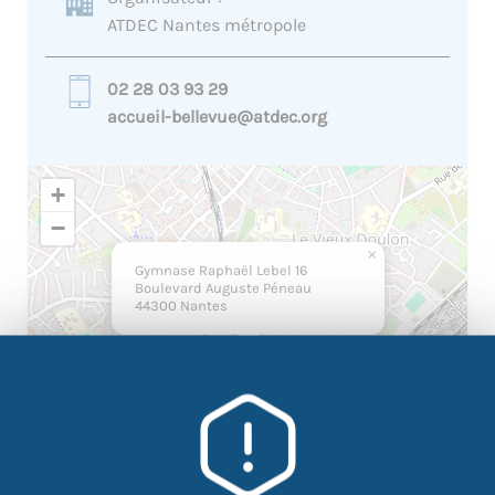
ATDEC Nantes métropole
02 28 03 93 29
accueil-bellevue@atdec.org
+
−
×
Gymnase Raphaël Lebel 16
Boulevard Auguste Péneau
44300 Nantes