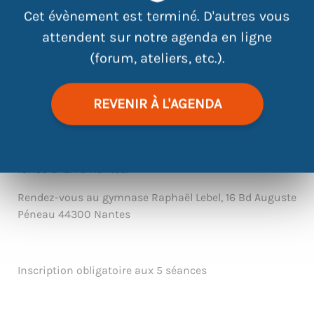
Cet évènement est terminé. D'autres vous
attendent sur notre agenda en ligne
(forum, ateliers, etc.).
|
©
contributors
Leaflet
OpenStreetMap
REVENIR À L'AGENDA
Dynamixt, club affilié à la Fédération Française Sports
pour Tous, propose 5 séances de sport le mardi de
10h30 à 12h à Nantes.
Rendez-vous au gymnase Raphaël Lebel, 16 Bd Auguste
Péneau 44300 Nantes
Inscription obligatoire aux 5 séances