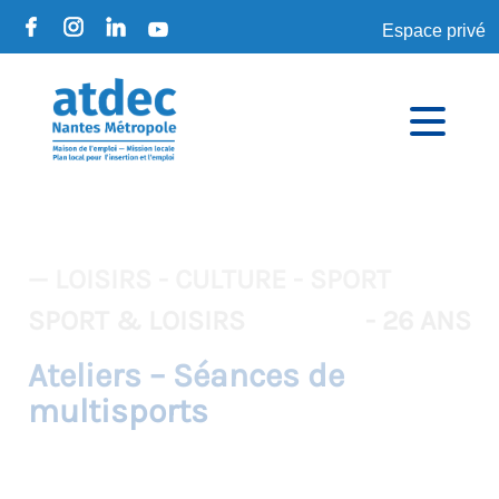
Espace privé
— LOISIRS - CULTURE - SPORT
SPORT & LOISIRS
- 26 ANS
Ateliers – Séances de
multisports