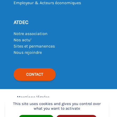
Employeur & Acteurs économiques
ATDEC
Notre association
Nos actu’
Sites et permanences
Nous rejoindre
CONTACT
Mentions légales
–
This site uses cookies and gives you control over
what you want to activate
Déclaration d’accessibilité
–