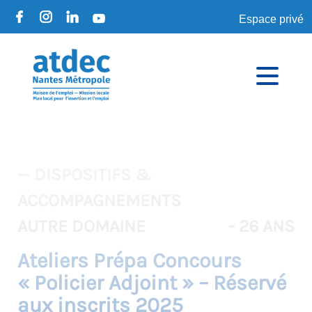
Espace privé
— DISPOSITIFS &
ACCOMPAGNEMENTS
AUTRE DOMAINE
- 26 ANS
Ateliers Prépa Concours
« Policier Adjoint » – Réservé
aux inscrits 2025