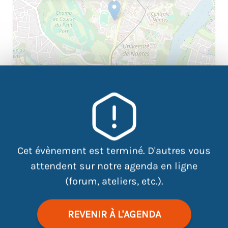
|
©
contributors
Leaflet
OpenStreetMap
Cet évènement est terminé. D'autres vous
attendent sur notre agenda en ligne
Vous vous êtes inscrit.e au Concours de
Policier adjoint 2025 ?
(forum, ateliers, etc.).
L’Atdec Nantes Métropole et France Travail vous
propose des ateliers sportifs « Prépa-concours » – sur
REVENIR À L'AGENDA
inscription obligatoire – les 7, 8, 10, 14, 15, 17, 22, 23 et