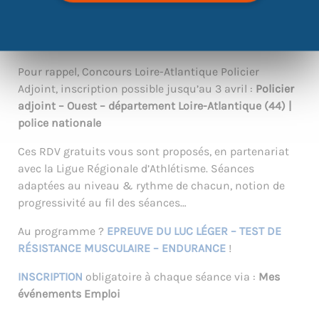
24 avril, de 15 à 16h : ateliers réservés
UNIQUEMENT
aux
personnes inscrites au concours «
Policier adjoint |
police nationale
» 2025.
Pour rappel, Concours Loire-Atlantique Policier
Adjoint, inscription possible jusqu’au 3 avril :
Policier
adjoint – Ouest – département Loire-Atlantique (44) |
police nationale
Ces RDV gratuits vous sont proposés, en partenariat
avec la Ligue Régionale d’Athlétisme. Séances
adaptées au niveau & rythme de chacun, notion de
progressivité au fil des séances…
Au programme ?
EPREUVE DU LUC LÉGER – TEST DE
RÉSISTANCE MUSCULAIRE – ENDURANCE
!
INSCRIPTION
obligatoire à chaque séance via :
Mes
événements Emploi