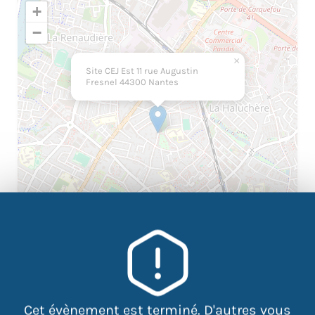
+
−
×
Site CEJ Est 11 rue Augustin
Fresnel 44300 Nantes
|
©
contributors
Leaflet
OpenStreetMap
Cet évènement est terminé. D'autres vous