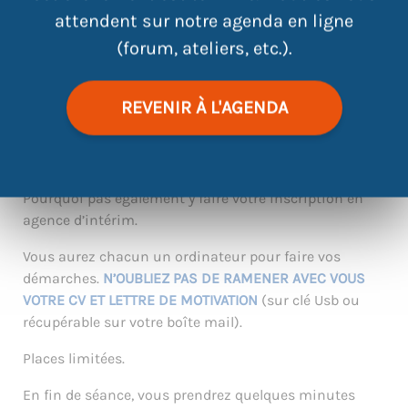
attendent sur notre agenda en ligne
CHERCHEZ DES OFFRES ET POSTULEZ
!
Du concret pour
(forum, ateliers, etc.).
avancer
😊. Attention, atelier réservé aux jeunes en
parcours CEJ!
REVENIR À L'AGENDA
En petit groupe, profitez de
CONSEILS
INDIVIDUALISÉS
POUR DES CANDIDATURES EFFICACES
. L’occasion
également de chercher ensemble si des offres de la
mission locale ne pourraient pas vous correspondre
😉
Pourquoi pas également y faire votre inscription en
agence d’intérim.
Vous aurez chacun un ordinateur pour faire vos
démarches
.
N’OUBLIEZ PAS DE RAMENER AVEC VOUS
VOTRE CV ET LETTRE DE MOTIVATION
(sur clé
Usb
ou
récupérable sur votre boîte mail).
Places limité
e
s
.
En fin de séance, vous prendrez quelques minutes