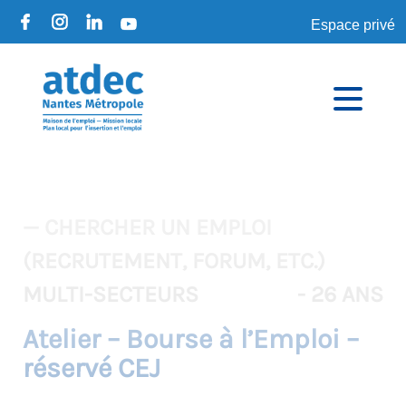
Espace privé
— CHERCHER UN EMPLOI
(RECRUTEMENT, FORUM, ETC.)
MULTI-SECTEURS
- 26 ANS
Atelier – Bourse à l’Emploi –
réservé CEJ