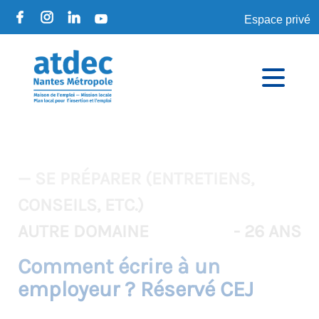
Espace privé
— SE PRÉPARER (ENTRETIENS,
CONSEILS, ETC.)
AUTRE DOMAINE
- 26 ANS
Comment écrire à un
employeur ? Réservé CEJ