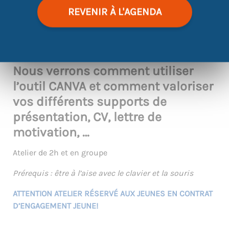
REVENIR À L'AGENDA
|
©
contributors
Leaflet
OpenStreetMap
Nous verrons comment utiliser
l’outil CANVA et comment valoriser
vos différents supports de
présentation, CV, lettre de
motivation, …
Atelier de 2h et en groupe
Prérequis : être à l’aise avec le clavier et la souris
ATTENTION ATELIER RÉSERVÉ AUX JEUNES EN CONTRAT
D’ENGAGEMENT JEUNE!