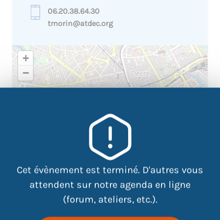
06.20.38.64.30
tmorin@atdec.org
+
−
×
ATDEC : CEJ Sud - 5 rue de l'île
Mabon 44200 Nantes
Cet évènement est terminé. D'autres vous
attendent sur notre agenda en ligne
(forum, ateliers, etc.).