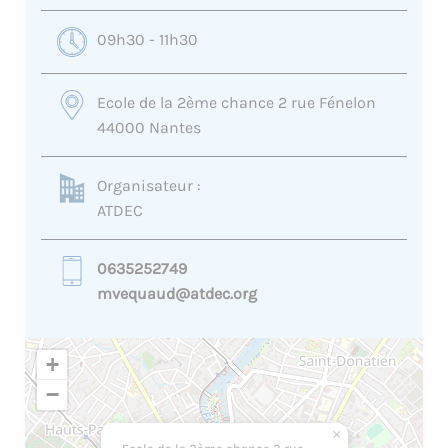
09h30 - 11h30
Ecole de la 2ème chance 2 rue Fénelon
44000 Nantes
Organisateur :
ATDEC
0635252749
mvequaud@atdec.org
+
−
×