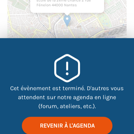
Ecole de la 2ème chance 2 rue
Fénelon 44000 Nantes
|
©
contributors
Leaflet
OpenStreetMap
Cet évènement est terminé. D'autres vous
attendent sur notre agenda en ligne
(forum, ateliers, etc.).
UNE ÉCOLE QUI N’A RIEN D’UNE ÉCOLE
! ÇA
VOUS
INTRIGUE
?
REVENIR À L'AGENDA
Venez découvrir ce centre de formation pas comme les