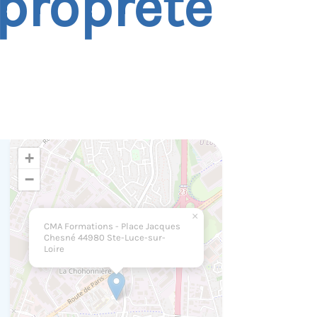
 propreté
+
−
×
CMA Formations - Place Jacques
Chesné 44980 Ste-Luce-sur-
Loire