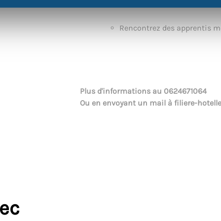
Découvrez des formations qu
Rencontrez des apprentis mo
Plus d'informations au
0624671064
Ou en envoyant un mail à
filiere-hotel
vec