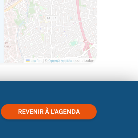
|
©
contributors
Leaflet
OpenStreetMap
lorer les univers de la
restauration
et de la
📅
Quand ?
Le mercredi 23 avril 2025 📍
Où
44980 Sainte-Luce-sur-Loire ⏰
De 13h30 à
REVENIR À L'AGENDA
iciper ?