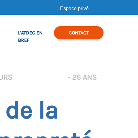
Espace privé
L’ATDEC EN
CONTACT
BREF
URS
- 26 ANS
 de la