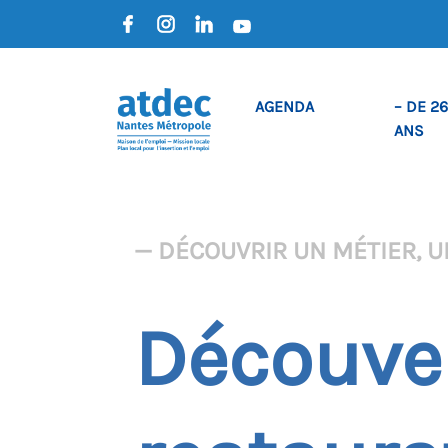
AGENDA
– DE 26
ANS
— DÉCOUVRIR UN MÉTIER, U
Découver