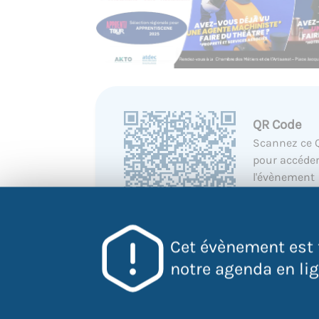
QR Code
Scannez ce 
pour accéder
l'évènement
directement
votre mobile
Cet évènement est 
notre agenda en lign