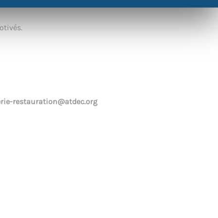
i pourraient changer votre avenir.
tivés.
lerie-restauration@atdec.org