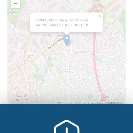
−
×
URMA , Place Jacques Chesné
44980 SAINTE LUCE SUR LOIRE
|
©
contributors
Leaflet
OpenStreetMap
L’URMA est le centre de formation de la Chambre des