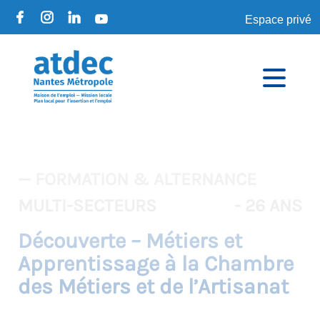
Espace privé
— FORMATION & ALTERNANCE
MULTI-SECTEURS
- 26 ANS
Découverte – Métiers et
Apprentissage à la Chambre
des Métiers et de l’Artisanat