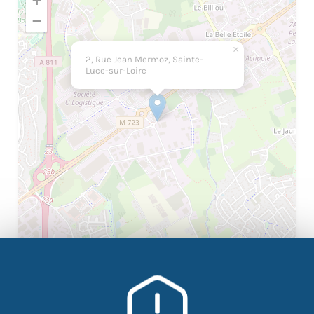
+
−
×
2, Rue Jean Mermoz, Sainte-
Luce-sur-Loire
|
©
contributors
Leaflet
OpenStreetMap