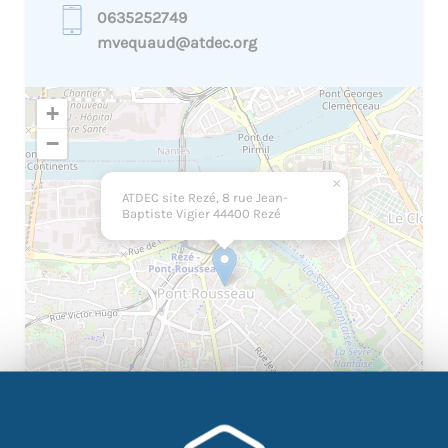
0635252749
mvequaud@atdec.org
+
−
×
ATDEC site Rezé, 8 rue Jean-
Baptiste Vigier 44400 Rezé