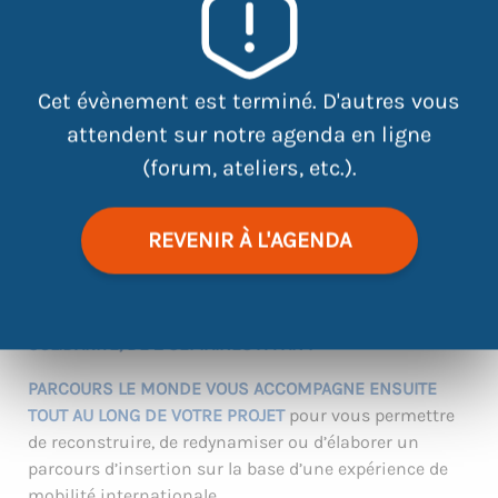
|
©
contributors
Leaflet
OpenStreetMap
Cet évènement est terminé. D'autres vous
attendent sur notre agenda en ligne
« Partir, pourquoi pas moi ? »
(forum, ateliers, etc.).
L’association
PARCOURS LE MONDE
vous fera
découvrir les différents dispositifs de mobilité
REVENIR À L'AGENDA
européens et internationaux.
SONT PROPOSÉS NOTAMMENT DES CONTRATS DE
SERVICE CIVIQUE OU DE CORPS EUROPEEN DE
SOLIDARITE, DE 2 SEMAINES À 1 AN !
PARCOURS LE MONDE VOUS ACCOMPAGNE ENSUITE
TOUT AU LONG DE VOTRE PROJET
pour vous permettre
de reconstruire, de redynamiser ou d’élaborer un
parcours d’insertion sur la base d’une expérience de
mobilité internationale.