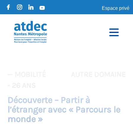
Espace privé
— MOBILITÉ
AUTRE DOMAINE
- 26 ANS
Découverte – Partir à
l’étranger avec « Parcours le
monde »