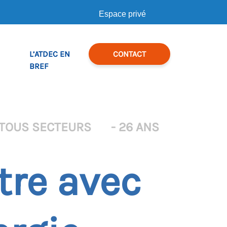
Espace privé
L’ATDEC EN
CONTACT
BREF
 TOUS SECTEURS
- 26 ANS
tre avec