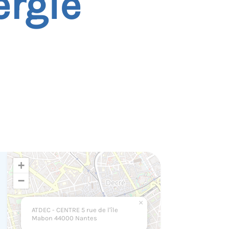
ergie
+
−
×
ATDEC - CENTRE 5 rue de l'île
Mabon 44000 Nantes