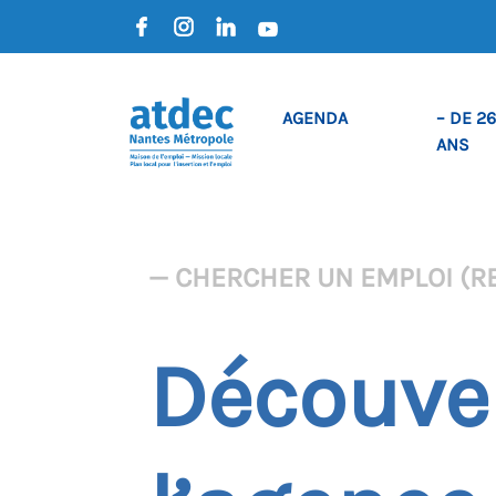
AGENDA
– DE 26
ANS
— CHERCHER UN EMPLOI (R
Découver