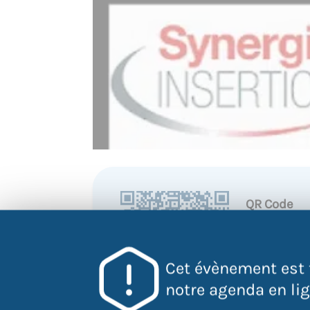
QR Code
Scannez ce 
pour accéder
l'évènement
Cet évènement est 
directement
notre agenda en lign
votre mobile