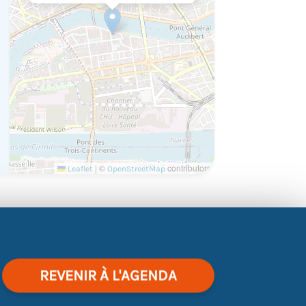
|
©
contributors
Leaflet
OpenStreetMap
ERGIE INSERTION VIENT À LA RENCONTRE DE
UNE OU ACCOMPAGNÉS À LA MISSION
REVENIR À L'AGENDA
NT DE L’INTÉRIM:
Quels contrats, quels