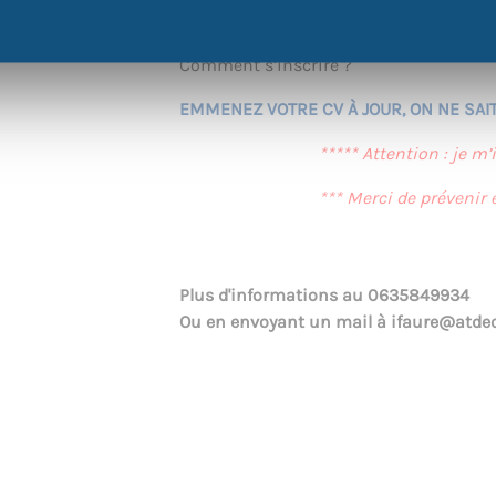
droits, comment se lancer sans expérie
travailler en intérim ? Quels sont les 
Comment s’inscrire ?
EMMENEZ VOTRE CV À JOUR, ON NE SAIT
***** Attention : je m’
*** Merci de prévenir
Plus d'informations au
0635849934
Ou en envoyant un mail à
ifaure@atdec