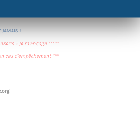
nce, comment se former ? Quel intérêt de
emplois disponibles actuellement ?
 JAMAIS !
inscris = je m’engage *****
 en cas d’empêchement ***
.org