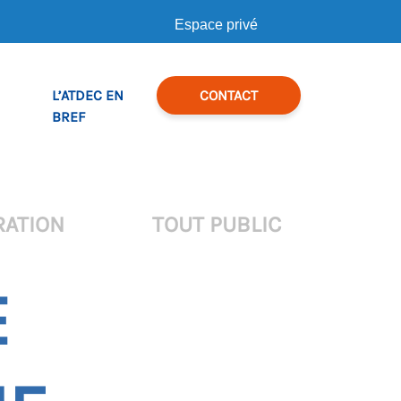
Espace privé
L’ATDEC EN
CONTACT
BREF
RATION
TOUT PUBLIC
E