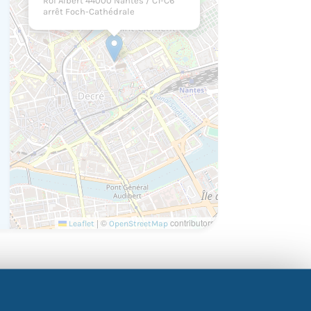
Roi Albert 44000 Nantes / C1-C6
arrêt Foch-Cathédrale
|
©
contributors
Leaflet
OpenStreetMap
étiers de la restauration !