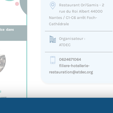
Restaurant Ori'Gamis - 2
rue du Roi Albert 44000
Nantes / C1-C6 arrêt Foch-
Cathédrale
Organisateur :
ATDEC
0624671064
filiere-hotellerie-
restauration@atdec.org
🍽️ Plongez au cœur des m