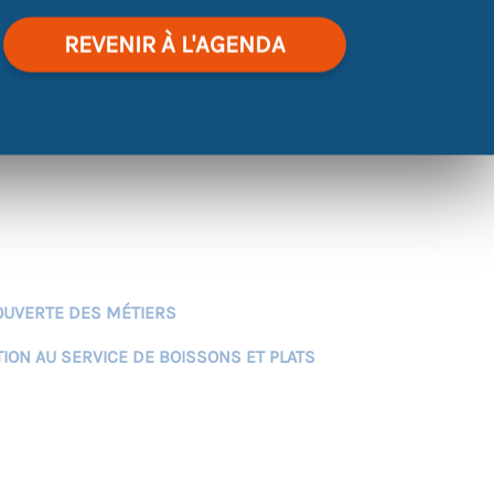
’UN RESTAURANT ET DE VIVRE UNE
REVENIR À L'AGENDA
 portes pour une action de découverte
ON DE HANDICAP
: visite du lieu,
 et mise en pratique lors du service, dans
OUVERTE DES MÉTIERS
TION AU SERVICE DE BOISSONS ET PLATS