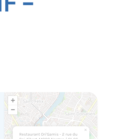
F –
+
−
×
Restaurant Ori'Gamis - 2 rue du