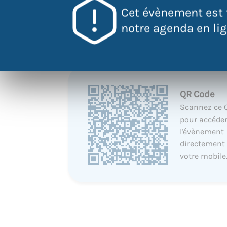
Cet évènement est 
notre agenda en lign
QR Code
Scannez ce 
pour accéder
l'évènement
directement
votre mobile