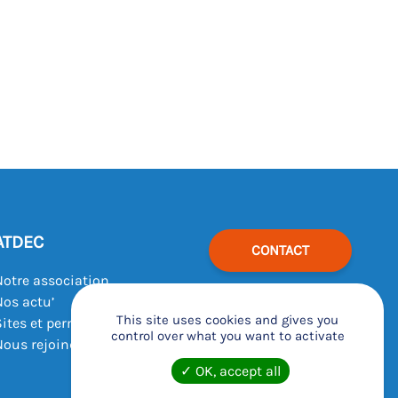
ATDEC
CONTACT
Notre association
Nos actu’
This site uses cookies and gives you
Sites et permanences
control over what you want to activate
Nous rejoindre
OK, accept all