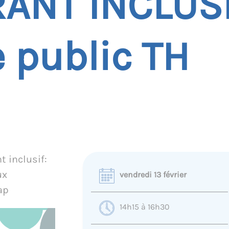
ANT INCLUSI
 public TH
t inclusif:
ux
vendredi 13 février
ap
14h15 à 16h30