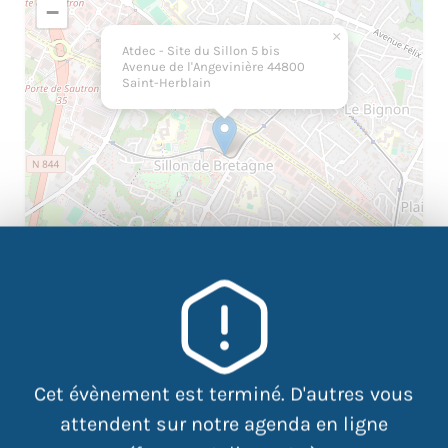
−
×
Atdec - Site du Sillon 5 bis
Avenue de l'Angevinière 44800
Saint-Herblain
|
©
contributors
Leaflet
OpenStreetMap
Cet évènement est terminé. D'autres vous
attendent sur notre agenda en ligne
Vous rencontrerez Elodie GOUETH, coordinatrice de ce