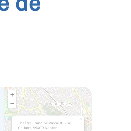
e de
+
−
×
Théâtre Francine Vasse 18 Rue
Colbert, 44000 Nantes