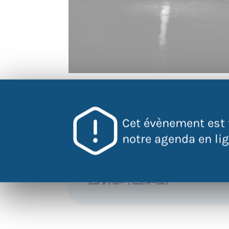
QR Code
Cet évènement est 
Scannez ce 
notre agenda en lign
pour accéder
l'évènement
directement
votre mobile