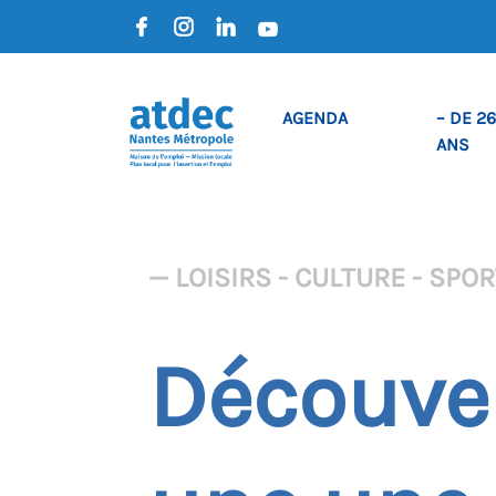
AGENDA
– DE 26
ANS
— LOISIRS - CULTURE - SPO
Découver