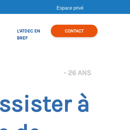
Espace privé
L’ATDEC EN
CONTACT
BREF
- 26 ANS
ssister à