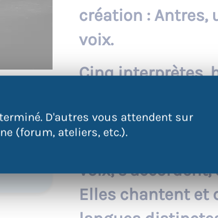
création : Antres,
voix.
Cinq interprètes, h
bricoleuses, chan
terminé. D'autres vous attendent sur
“nous”. Par un jeu
QR Code
e (forum, ateliers, etc.).
 à
regard, elles inte
 sur
voix, s’accordent,
.
Elles chantent et