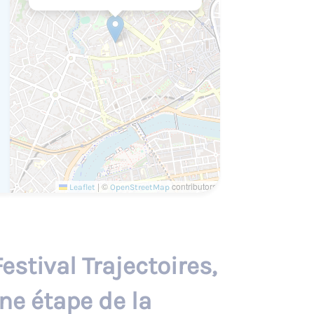
|
©
contributors
Leaflet
OpenStreetMap
estival Trajectoires,
ne étape de la