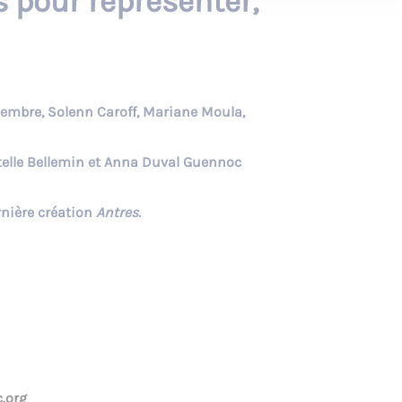
s pour représenter,
écembre, Solenn Caroff, Mariane Moula,
elle Bellemin et Anna Duval Guennoc
rnière création
Antres.
.org