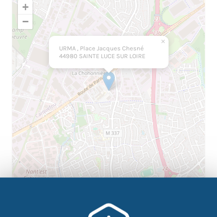
+
−
×
URMA , Place Jacques Chesné
44980 SAINTE LUCE SUR LOIRE
|
©
contributors
Leaflet
OpenStreetMap