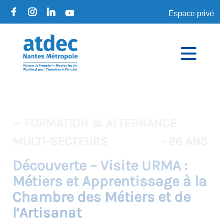
Espace privé
— FORMATION & ALTERNANCE
MULTI-SECTEURS
- 26 ANS
Découverte – Visite URMA :
Métiers et Apprentissage à la
Chambre des Métiers et de
l’Artisanat