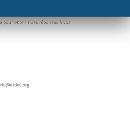
 l’insertion et la qualification) sont là
ter leurs opportunités.
ie pour obtenir des réponses à vos
trie@atdec.org