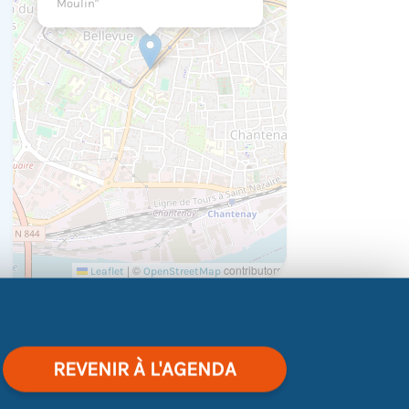
Moulin"
|
©
contributors
Leaflet
OpenStreetMap
ernance, les métiers et les formations
REVENIR À L'AGENDA