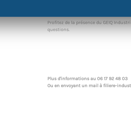
Les GEIQ (Groupements d’employeurs pour
pour vous répondre et pour vous présen
Profitez de la présence du GEIQ Industr
questions.
Plus d'informations au
06 17 92 48 03
Ou en envoyant un mail à
filiere-indus