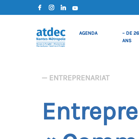
AGENDA
– DE 26
ANS
— ENTREPRENARIAT
Entrepre