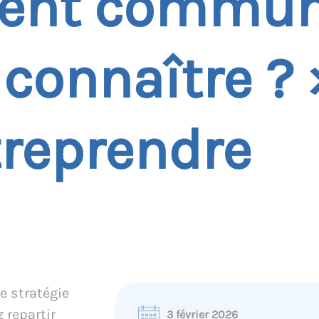
nt communi
 connaître ? 
treprendre
ne stratégie
 repartir
3 février 2026