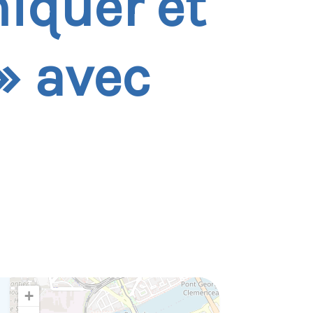
quer et
» avec
+