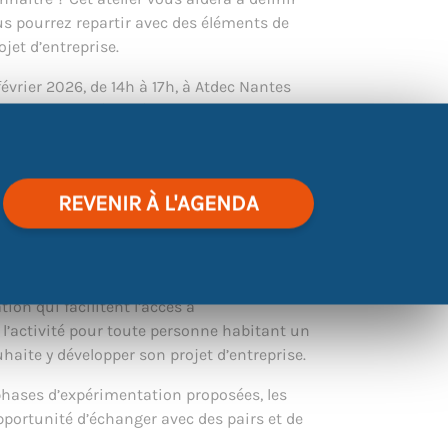
s pourrez repartir avec des éléments de
et d’entreprise.
février 2026, de 14h à 17h, à Atdec Nantes
ptiste Vigier, à Rezé.
eliers – Osez entreprendre
REVENIR À L'AGENDA
elques mots…
’accompagnement d’entreprises issues des
 territoire de Nantes Métropole. Il rassemble
ion qui facilitent l’accès à
e l’activité pour toute personne habitant un
ouhaite y développer son projet d’entreprise.
hases d’expérimentation proposées, les
opportunité d’échanger avec des pairs et de