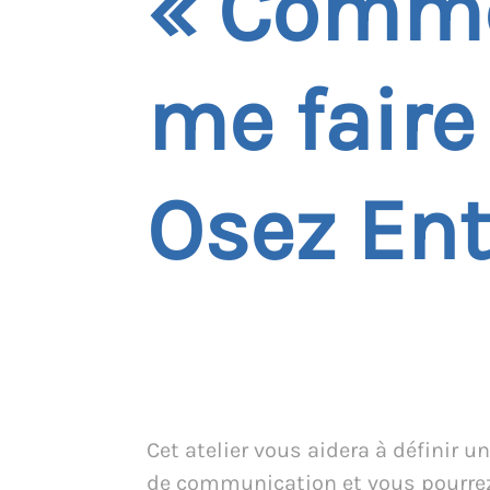
« Comme
me faire
Osez En
Cet atelier vous aidera à définir u
de communication et vous pourrez