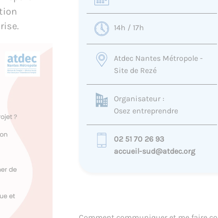
tion
rise.
14h / 17h
Atdec Nantes Métropole -
Site de Rezé
Organisateur :
Osez entreprendre
02 51 70 26 93
accueil-sud@atdec.org
Comment communiquer et me faire conna