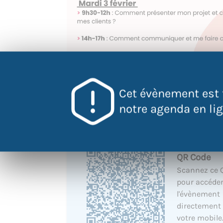
Cet évènement est 
notre agenda en lign
QR Code
Scannez ce 
pour accéder
l'évènement
directement
votre mobile