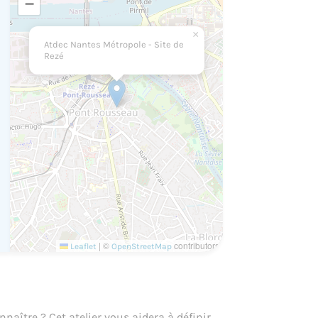
−
×
Atdec Nantes Métropole - Site de
Rezé
|
©
contributors
Leaflet
OpenStreetMap
ître ? Cet atelier vous aidera à définir