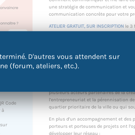
une stratégie de communication et vou
communication concrète pour votre proj
ATELIER GRATUIT, SUR INSCRIPTION
le 3 
Métropole – Site de Rezé, 8, Rue Jean-Ba
Infos et inscription (obligatoire) ici :
At
terminé. D'autres vous attendent sur
Osez entreprendre en qu
e (forum, ateliers, etc.).
Osez Entreprendre est un dispositif d
Quartiers Prioritaires de la Ville sur le
plusieurs acteurs partenaires de la créat
l’entrepreneuriat et la pérennisation d
QR Code
quartier prioritaire de la ville ou qui s
 à
En plus d’un accompagnement et des p
 sur
porteurs et porteuses de projets ont l’
.
développer leur réseau :