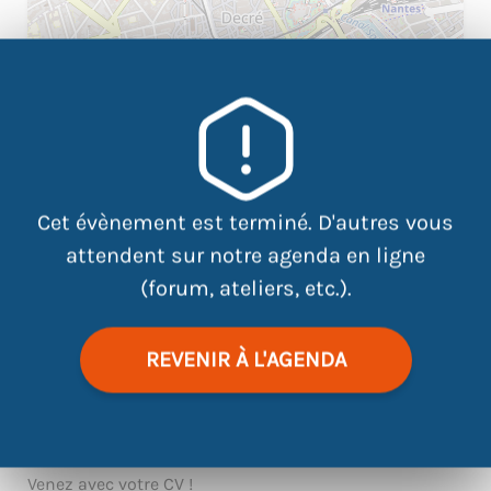
|
©
contributors
Leaflet
OpenStreetMap
Cet évènement est terminé. D'autres vous
attendent sur notre agenda en ligne
(forum, ateliers, etc.).
Face aux pros, pas d’impro ! Vous recherchez un stage,
un emploi ? L’entretien d’embauche est un moment
clé, alors venez vous entraîner !
REVENIR À L'AGENDA
L’association Relais Amical vous propose des
simulations d’entretiens, sans stress et sans enjeu,
dans un cadre bienveillant
Venez avec votre CV !