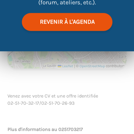
(forum, ateliers, etc.).
REVENIR À L'AGENDA
|
©
contributors
Leaflet
OpenStreetMap
Venez avec votre CV et une offre identifiée
02-51-70-32-17/02-51-70-26-93
Plus d'informations au
0251703217