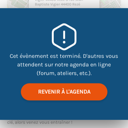
Baptiste Vigier 44400 Rezé
Cet évènement est terminé. D'autres vous
attendent sur notre agenda en ligne
(forum, ateliers, etc.).
|
©
contributors
Leaflet
OpenStreetMap
REVENIR À L'AGENDA
Face aux pros, pas d’impro ! Vous recherchez un stage,
un emploi ? L’entretien d’embauche est un moment
clé, alors venez vous entraîner !