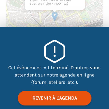
Baptiste Vigier 44400 Rezé
Cet évènement est terminé. D'autres vous
|
©
contributors
Leaflet
OpenStreetMap
attendent sur notre agenda en ligne
(forum, ateliers, etc.).
Face aux pros, pas d’impro ! Vous recherchez un stage,
REVENIR À L'AGENDA
un emploi ? L’entretien d’embauche est un moment
clé, alors venez vous entraîner !