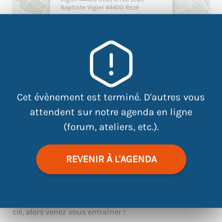
Baptiste Vigier 44400 Rezé
Cet évènement est terminé. D'autres vous
attendent sur notre agenda en ligne
(forum, ateliers, etc.).
|
©
contributors
Leaflet
OpenStreetMap
REVENIR À L'AGENDA
Face aux pros, pas d’impro ! Vous recherchez un stage,
un emploi ? L’entretien d’embauche est un moment
clé, alors venez vous entraîner !