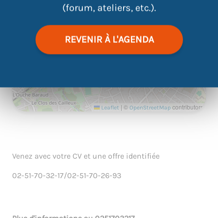
(forum, ateliers, etc.).
REVENIR À L'AGENDA
|
©
contributors
Leaflet
OpenStreetMap
Venez avec votre CV et une offre identifiée
02-51-70-32-17/02-51-70-26-93