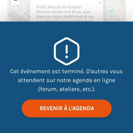
−
×
ATDEC Maison de l'Emploi
Mission Locale-PLIE 8 rue Jean
Baptiste Vigier 44400 Rezé 8 rue
Jean Baptiste Vigier 44400 Rezé
Cet évènement est terminé. D'autres vous
attendent sur notre agenda en ligne
(forum, ateliers, etc.).
|
©
contributors
Leaflet
OpenStreetMap
REVENIR À L'AGENDA
Face aux pros, pas d’impro ! Vous recherchez un stage,