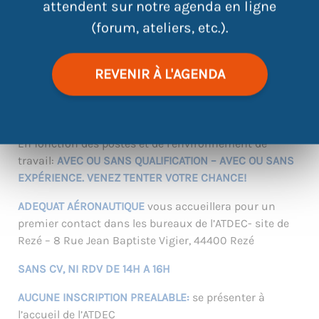
attendent sur notre agenda en ligne
Opérateur polyvalent, Monteur, Câbleur, Ajusteur,
(forum, ateliers, etc.).
Chaudronnier, Technicien de maintenance,
Électromécanicien, etc…
REVENIR À L'AGENDA
Un focus particulier sera fait sur le métier de
MONTEUR AJUSTEUR
avec des propositions de
formation courte et rémunérée
En fonction des postes et de l’environnement de
travail:
AVEC OU SANS QUALIFICATION – AVEC OU SANS
EXPÉRIENCE. VENEZ TENTER VOTRE CHANCE!
ADEQUAT AÉRONAUTIQUE
vous accueillera pour un
premier contact dans les bureaux de l’ATDEC- site de
Rezé – 8 Rue Jean Baptiste Vigier, 44400 Rezé
SANS CV, NI RDV DE 14H A 16H
AUCUNE INSCRIPTION PREALABLE:
se présenter à
l’accueil de l’ATDEC