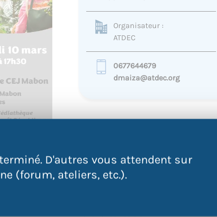
Organisateur :
ATDEC
0677644679
dmaiza@atdec.org
Vous êtes motivé(e)par les métiers d
terminé. D'autres vous attendent sur
l’ATDEC et Génération France vous prése
e (forum, ateliers, etc.).
« l’excellence en point de vente »
Après une présentation de la formation,
Venez avec votre CV