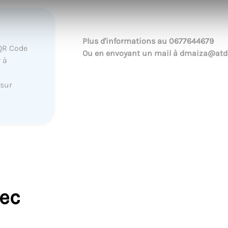
Plus d'informations au
0677644679
QR Code
Ou en envoyant un mail à
dmaiza@atde
 à
 sur
.
vec