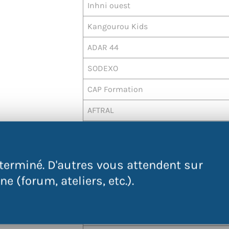
Inhni ouest
Kangourou Kids
ADAR 44
SODEXO
CAP Formation
AFTRAL
TRANSDEV
HELPLINE
terminé. D'autres vous attendent sur
GEIQ INDUSTRIE
e (forum, ateliers, etc.).
GEIQ BTP
GEIQ PROPRETE