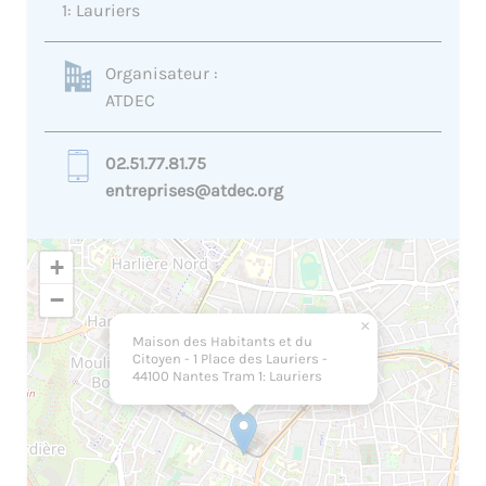
1: Lauriers
Organisateur :
ATDEC
02.51.77.81.75
entreprises@atdec.org
+
−
×
Maison des Habitants et du
Citoyen - 1 Place des Lauriers -
44100 Nantes Tram 1: Lauriers