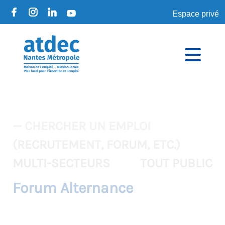
Espace privé
— CHERCHER UN EMPLOI
(RECRUTEMENT, FORUM, ETC.)
MULTI-SECTEURS
TOUT PUBLIC
Forum Alternance