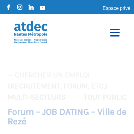
Espace privé
— CHERCHER UN EMPLOI
(RECRUTEMENT, FORUM, ETC.)
MULTI-SECTEURS
TOUT PUBLIC
Forum – JOB DATING – Ville de
Rezé