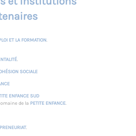
s et Institutions
tenaires
LOI ET LA FORMATION
.
NTALITÉ
.
OHÉSION SOCIALE
ANCE
TITE ENFANCE SUD
 domaine de la
PETITE ENFANCE
.
PRENEURIAT
.