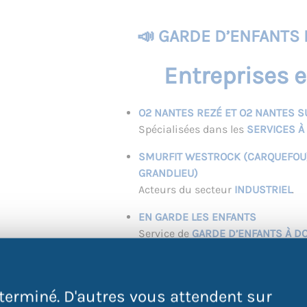
📣 GARDE D’ENFANTS 
Entreprises et 
O2 NANTES REZÉ ET O2 NANTES S
Spécialisées dans les
SERVICES À
SMURFIT WESTROCK (CARQUEFOU) 
GRANDLIEU)
Acteurs du secteur
INDUSTRIEL
.
EN GARDE LES ENFANTS
Service de
GARDE D’ENFANTS À DO
NAONEED
Prestataire de
SERVICES DU QUOT
terminé. D'autres vous attendent sur
DÉPARTEMENT RESSOURCES HUMA