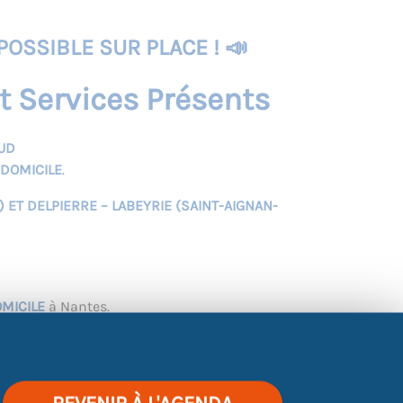
POSSIBLE SUR PLACE !
📣
Services Présents
UD
 DOMICILE
.
ET DELPIERRE – LABEYRIE (SAINT-AIGNAN-
MICILE
à Nantes.
IDIEN
.
INES – NANTES MÉTROPOLE