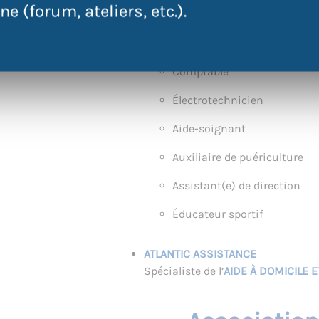
e (forum, ateliers, etc.).
Présentation de différents
MÉTIER
Recenseur
Comptable
Électrotechnicien
Aide-soignant
Auxiliaire de puériculture
Assistant(e) de direction
Éducateur sportif
ATLANTIC ASSISTANCE
Spécialiste de l’
AIDE À DOMICILE 