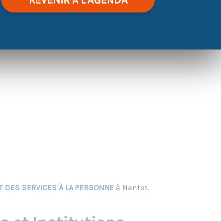
REVENIR À L'AGENDA
S ET OFFRES D’EMPLOI
, tels que :
ET DES SERVICES À LA PERSONNE
à Nantes.