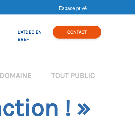
Espace privé
L’ATDEC EN
CONTACT
BREF
 DOMAINE
TOUT PUBLIC
ction ! »