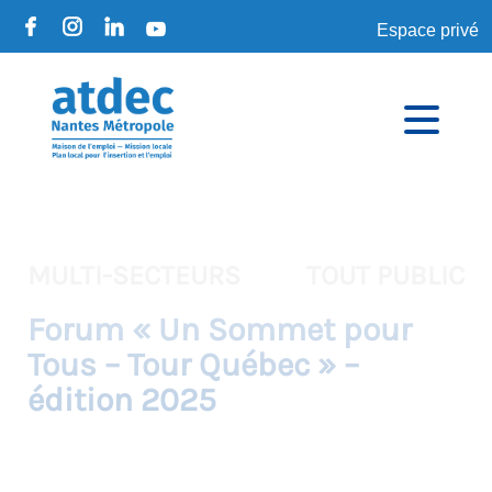
Espace privé
MULTI-SECTEURS
TOUT PUBLIC
Forum « Un Sommet pour
Tous – Tour Québec » –
édition 2025