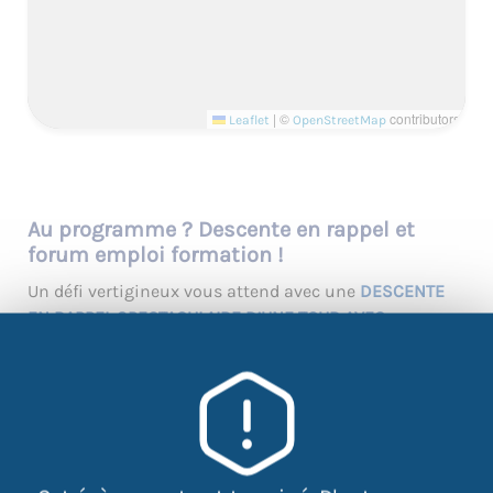
|
©
contributors
Leaflet
OpenStreetMap
Au programme ? Descente en rappel et
forum emploi formation !
Un défi vertigineux vous attend avec une
DESCENTE
EN RAPPEL SPECTACULAIRE D’UNE TOUR AVEC
L’ASSOCIATION
UN SOMMET POUR TOUS
, une activité
palpitante qui vous offrira une vue imprenable sur la
ville. Mais ce n’est pas tout ! En bas, un
FORUM EMPLOI
DYNAMIQUE
ORGANISÉ PAR
HOC JOB
, sera là pour vous
guider dans vos projets professionnels. Vous pourrez y
rencontrer des
ENTREPRISES LOCALES
, des
CENTRES