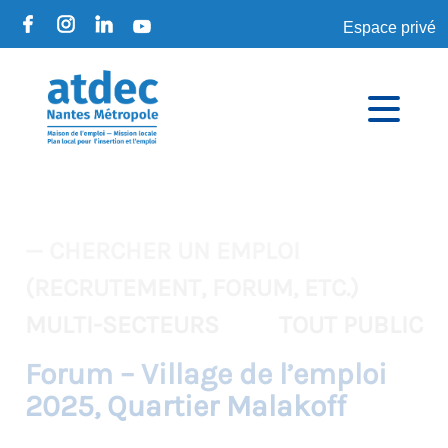
Espace privé
— CHERCHER UN EMPLOI
(RECRUTEMENT, FORUM, ETC.)
MULTI-SECTEURS
TOUT PUBLIC
Forum – Village de l’emploi
2025, Quartier Malakoff