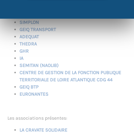
EPIDE
LA LEGION ETRANGERE
LA POLICE MUNICIPALE
SIMPLON
GEIQ TRANSPORT
ADEQUAT
THEDRA
GHR
IA
SEMITAN (NAOLIB)
CENTRE DE GESTION DE LA FONCTION PUBLIQUE
TERRITORIALE DE LOIRE ATLANTIQUE CDG 44
GEIQ BTP
EURONANTES
Les associations présentes:
LA CRAVATE SOLIDAIRE