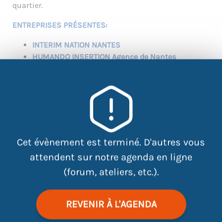
quartier.
ENTREPRISES PRÉSENTES:
INTERIM NATION NANTES
HUMANDO INSERTION Agence de Nantes
GEIQ PROPRETE LOIRE BRETAGNE
GEIQ INDUSTRIE 44
O2 NANTES REZE et SUD
VITALIANCE
ETTIC PAYS DE LA LOIRE
H30
ECF: CENTRE DE FORMATION PROFESSIONNELLE
Cet évènement est terminé. D'autres vous
ECF-LES SORINIERES
attendent sur notre agenda en ligne
CCI NANTES-SAINT NAZAIRE
(forum, ateliers, etc.).
TITI FLORIS
SERVICE MILITAIRE VOLONTAIRE
DELEGATION MILITAIRE DEPARTEMENTALE DE
REVENIR À L'AGENDA
LOIRE ATLANTIQUE