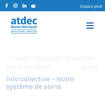
Espace privé
— SANTÉ - HANDICAP - BIEN-ÊTRE
MULTI-SECTEURS
- 26 ANS
info collective – Notre
système de soins