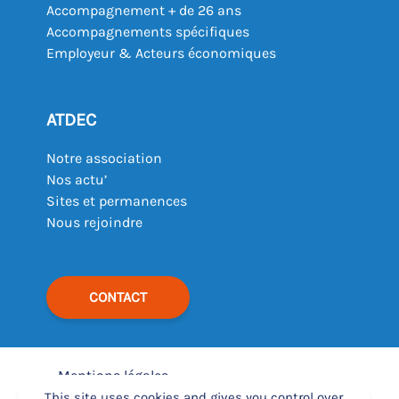
Accompagnement + de 26 ans
Accompagnements spécifiques
Employeur & Acteurs économiques
ATDEC
Notre association
Nos actu’
Sites et permanences
Nous rejoindre
CONTACT
Mentions légales
–
This site uses cookies and gives you control over