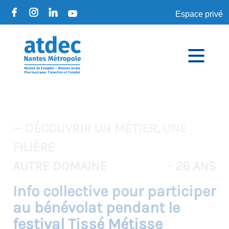
Espace privé
— DÉCOUVRIR UN MÉTIER, UNE
FILIÈRE
AUTRE DOMAINE
- 26 ANS
Info collective pour participer
au bénévolat pendant le
festival Tissé Métisse