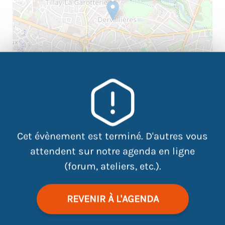
|
©
contributors
Leaflet
OpenStreetMap
Cet évènement est terminé. D'autres vous
attendent sur notre agenda en ligne
(forum, ateliers, etc.).
Une expérience incroyable à
valoriser sur votre CV.
REVENIR À L'AGENDA
Venez à cette réunion pour poser toutes vos
questions.