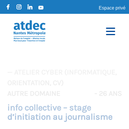
Espace privé
— ATELIER CYBER (INFORMATIQUE,
ORIENTATION, CV)
AUTRE DOMAINE
- 26 ANS
info collective – stage
d’initiation au journalisme