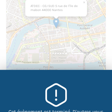
×
ATDEC - CEJ SUD 5 rue de l'île de
mabon 44000 Nantes
|
©
contributors
Leaflet
OpenStreetMap
« stage d’initiation au journalisme, viens
participer à un média dédié à la haine en
Cet évènement est terminé. D'autres vous