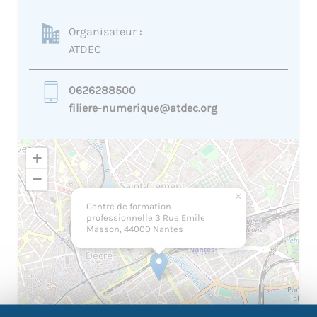
Organisateur :
ATDEC
0626288500
filiere-numerique@atdec.org
+
−
×
Centre de formation
professionnelle 3 Rue Emile
Masson, 44000 Nantes