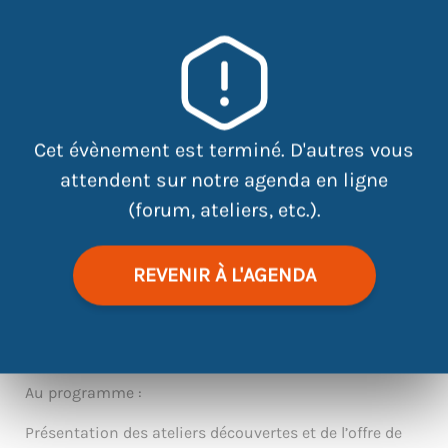
|
©
contributors
Leaflet
OpenStreetMap
Cet évènement est terminé. D'autres vous
attendent sur notre agenda en ligne
(forum, ateliers, etc.).
Tu es intéressé par les métiers du graphisme, de la
communication, de l’audiovisuel ou du
REVENIR À L'AGENDA
développement?
Alors viens découvrir l’organisme de formation ARINFO
!
Au programme :
Présentation des ateliers découvertes et de l’offre de