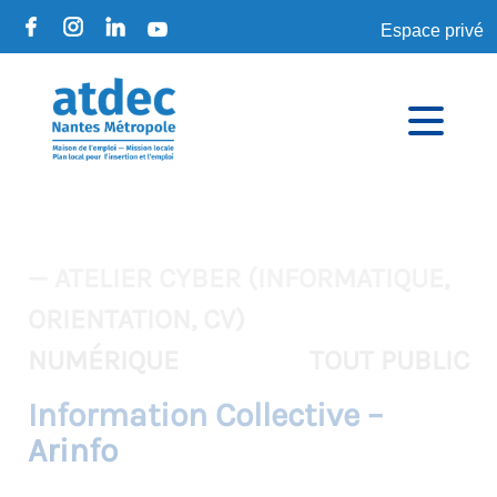
Espace privé
— ATELIER CYBER (INFORMATIQUE,
ORIENTATION, CV)
NUMÉRIQUE
TOUT PUBLIC
Information Collective –
Arinfo