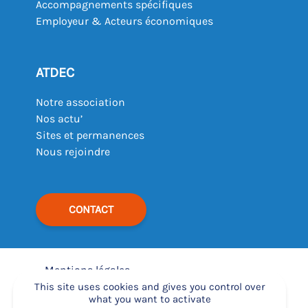
Accompagnements spécifiques
Employeur & Acteurs économiques
ATDEC
Notre association
Nos actu’
Sites et permanences
Nous rejoindre
CONTACT
Mentions légales
–
This site uses cookies and gives you control over
what you want to activate
Déclaration d’accessibilité