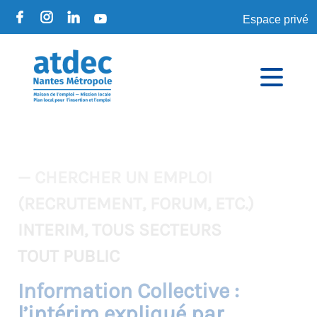
Espace privé
— CHERCHER UN EMPLOI
(RECRUTEMENT, FORUM, ETC.)
INTERIM, TOUS SECTEURS
TOUT PUBLIC
Information Collective :
l’intérim expliqué par