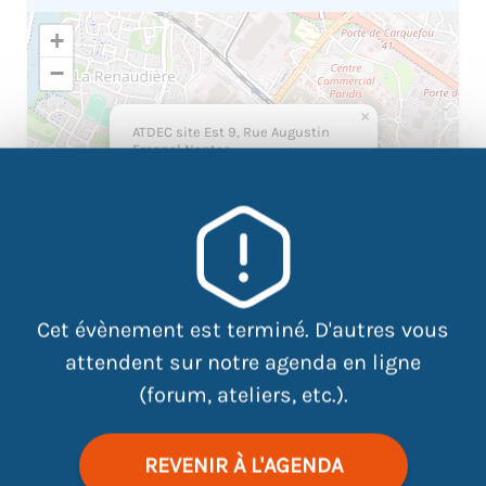
+
−
×
ATDEC site Est 9, Rue Augustin
Fresnel Nantes
Cet évènement est terminé. D'autres vous
attendent sur notre agenda en ligne
(forum, ateliers, etc.).
|
©
contributors
Leaflet
OpenStreetMap
REVENIR À L'AGENDA