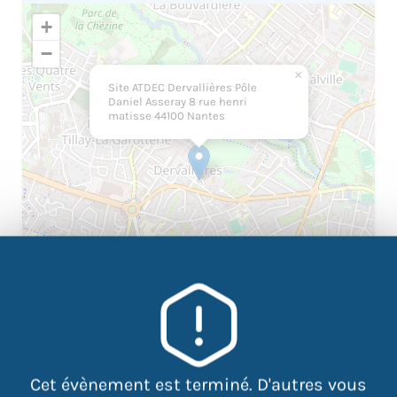
+
−
×
Site ATDEC Dervallières Pôle
Daniel Asseray 8 rue henri
matisse 44100 Nantes
|
©
contributors
Leaflet
OpenStreetMap
Cet évènement est terminé. D'autres vous