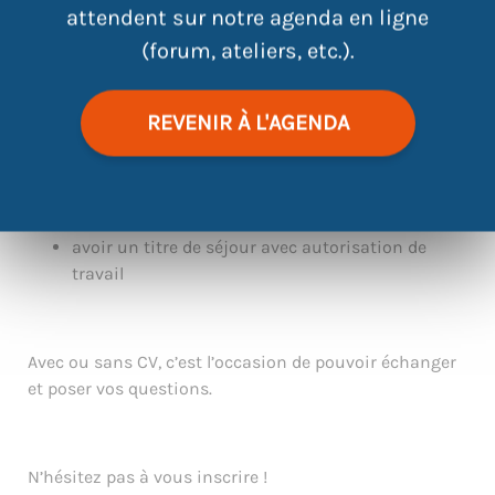
attendent sur notre agenda en ligne
(forum, ateliers, etc.).
Lundi 15 septembre à 14h30, venez rencontrer Unis cité
pour mieux comprendre le service civique et
candidater si cela vous intéresse.
REVENIR À L'AGENDA
Les prérequis :
être âgé entre 16 et 25 ans ou jusqu’à 30 ans
pour les personnes en situation de handicap
avoir un titre de séjour avec autorisation de
travail
Avec ou sans CV, c’est l’occasion de pouvoir échanger
et poser vos questions.
N’hésitez pas à vous inscrire !