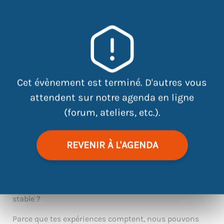
|
©
contributors
Leaflet
OpenStreetMap
Cet évènement est terminé. D'autres vous
attendent sur notre agenda en ligne
Connais-tu le projet « Territoire Zéro Chômeur de
Longue Durée » ?
(forum, ateliers, etc.).
La Ville de Nantes a lancé la démarche en partenariat
avec l’ATDEC et l’association La Belle Cordée Nantaise
REVENIR À L'AGENDA
en 2022 sur ton quartier (
BOTTIÈRE-PIN SEC
).
Des problématiques diverses (garde d’enfant, de santé,
handicap, etc) te freinent pour trouver un travail
stable ?
Parce que tes expériences comptent, nous pouvons